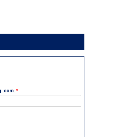
g. com.
*