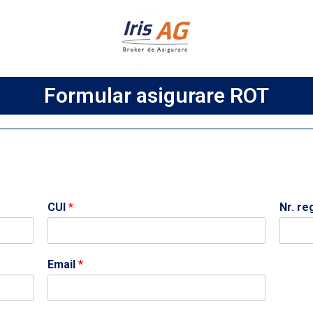
Formular asigurare ROT
CUI
*
Nr. re
Email
*