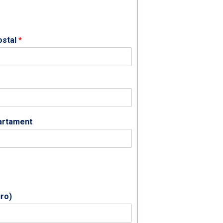
ostal
*
partament
uro)