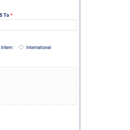
3,5 To
*
Intern
International