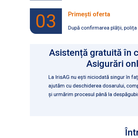
03
Primești oferta
După confirmarea plății, polița
Asistență gratuită în
Asigurări on
La IrisAG nu ești niciodată singur în faț
ajutăm cu deschiderea dosarului, comp
și urmărim procesul până la despăgubi
Înt