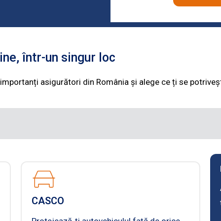
ine, într-un singur loc
importanți asigurători din România și alege ce ți se potriveș
CASCO
Protejează-ți autovehiculul față de orice