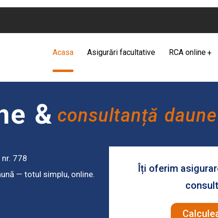
Acasa
Asigurări facultative
RCA online
ine &
consultanță daune
 nr. 778
Îți oferim asigura
nă — totul simplu, online.
consult
Calcule