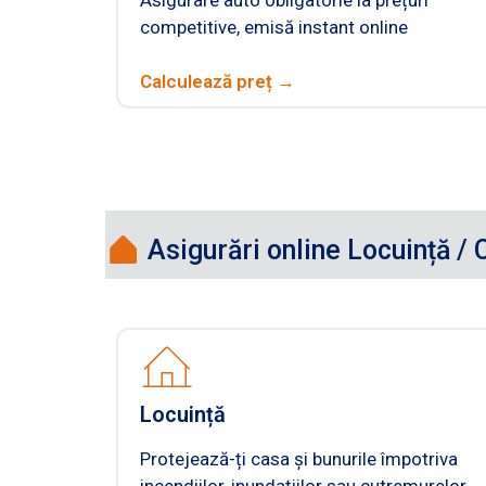
competitive, emisă instant online
Calculează preț →
Asigurări online Locuință / C
Locuință
Protejează-ți casa și bunurile împotriva
incendiilor, inundațiilor sau cutremurelor.