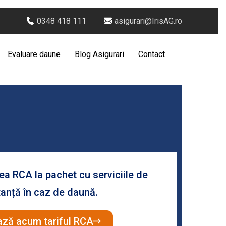
0348 418 111
asigurari@IrisAG.ro
Evaluare daune
Blog Asigurari
Contact
rea RCA la pachet cu serviciile de
anță în caz de daună.
ază acum tariful RCA