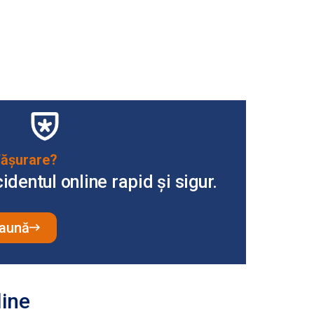
fășurare?
dentul online rapid și sigur.
daună
line