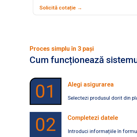
Solicită cotație →
Proces simplu în 3 pași
Cum funcționează sistemul
01
Alegi asigurarea
Selectezi produsul dorit din pla
02
Completezi datele
Introduci informațiile în formu