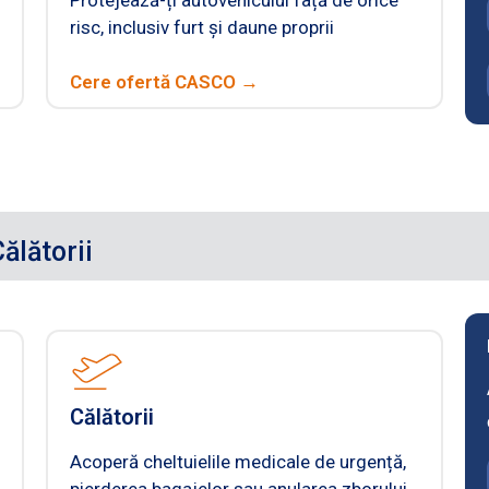
risc, inclusiv furt și daune proprii
Cere ofertă CASCO →
ălătorii
Călătorii
Acoperă cheltuielile medicale de urgență,
pierderea bagajelor sau anularea zborului.