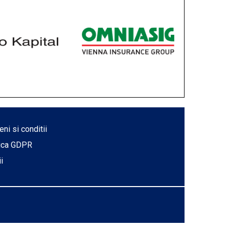
ni si conditii
tica GDPR
ii