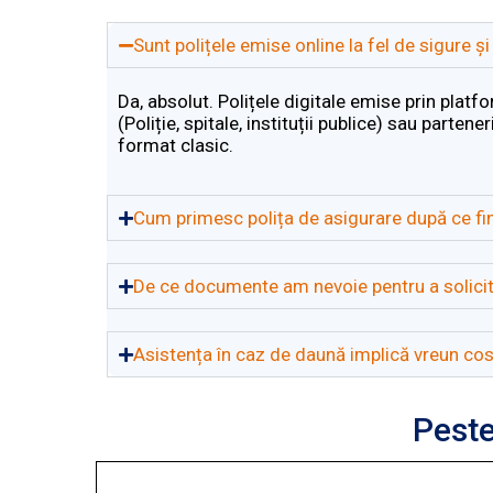
Sunt polițele emise online la fel de sigure și
Da, absolut. Polițele digitale emise prin platf
(Poliție, spitale, instituții publice) sau parte
format clasic.
Cum primesc polița de asigurare după ce fin
De ce documente am nevoie pentru a solicit
Asistența în caz de daună implică vreun co
Peste