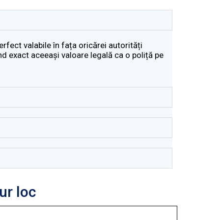
fect valabile în fața oricărei autorități
vând exact aceeași valoare legală ca o poliță pe
ur loc