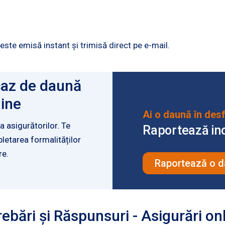
 este emisă instant și trimisă direct pe e-mail.
 caz de daună
line
Ai o daună în des
a asigurătorilor. Te
Raportează inci
letarea formalităților
re.
Raportează o 
rebări și Răspunsuri - Asigurări on