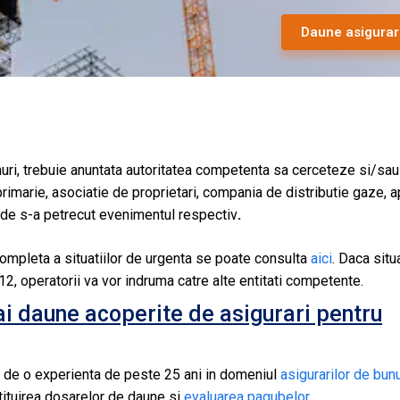
Daune asigurar
nuri, trebuie anuntata autoritatea competenta sa cerceteze si/sau
, primarie, asociatie de proprietari, compania de distributie gaze, a
i unde s-a petrecut evenimentul respectiv
.
 completa a situatiilor de urgenta se poate consulta
aici
. Daca situ
, operatorii va vor indruma catre alte entitati competente.
ai daune acoperite de asigurari pentru
ia de o experienta de peste 25 ani in domeniul
asigurarilor de bunu
tituirea dosarelor de daune si
evaluarea pagubelor
.