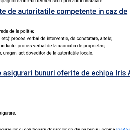
pagubirea intr-un termen scurt prin autoconstatare.
e de autoritatile competente in caz de
vada de la politie;
 etc): proces verbal de interventie, de constatare, altele;
conducte: proces verbal de la asociatia de proprietari;
a, uragan: act doveditor de la autoritatile locale.
 asigurari bunuri oferite de echipa Iris
igurare.
gurarilor si solutionarii dosarelor de dauna bunuri, echipa
IrisAG.