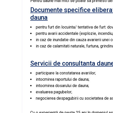
Pentru daune mai mici se poate sa primesti des
Documente specifice eliberat
dauna
pentru furt din locuinta/ tentativa de furt: do
pentru avarii accidentale (explozie, incendiu,
in caz de inundatie din cauza avarierii unei 
in caz de calamitati naturale, furtuna, grindin
Servicii de consultanta daune
participare la constatarea avariilor;
intocmirea raportului de dauna;
intocmirea dosarului de dauna;
evaluarea pagubelor;
negocierea despagubirii cu societatea de as
Cu o experiență de peste 25 ani în domeniul asi