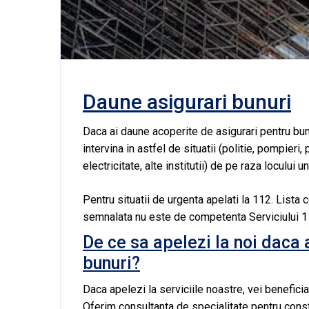
Daune asigurari bunuri
Daca ai daune acoperite de asigurari pentru bu
intervina in astfel de situatii (politie, pompieri
electricitate, alte institutii) de pe raza loculu
Pentru situatii de urgenta apelati la 112. Lista
semnalata nu este de competenta Serviciului 112
De ce sa apelezi la noi daca 
bunuri?
Daca apelezi la serviciile noastre, vei benefic
Oferim consultanta de specialitate pentru cons