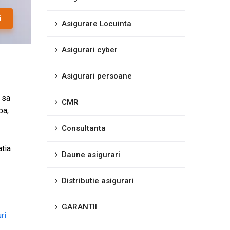
i
Asigurare Locuinta
Asigurari cyber
Asigurari persoane
 sa
CMR
pa,
Consultanta
atia
Daune asigurari
Distributie asigurari
GARANTII
ri
.